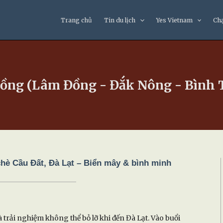
Trang chủ
Tin du lịch
Yes Vietnam
Ch
ồng (Lâm Đồng - Đắk Nông - Bình 
hè Cầu Đất, Đà Lạt – Biển mây & bình minh
 trải nghiệm không thể bỏ lỡ khi đến Đà Lạt. Vào buổi