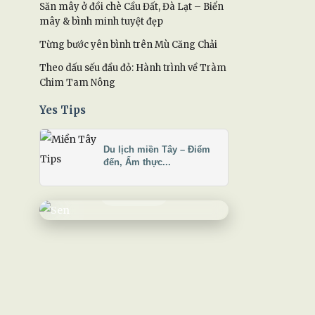
Săn mây ở đồi chè Cầu Đất, Đà Lạt – Biển
mây & bình minh tuyệt đẹp
Từng bước yên bình trên Mù Căng Chải
Theo dấu sếu đầu đỏ: Hành trình về Tràm
Chim Tam Nông
Yes Tips
Khám phá Du Sen
Hành trình chậm, lắng nghe và
Du lịch miền Tây – Điểm
đến, Ẩm thực...
trở về với bình yên.
KHÁM PHÁ