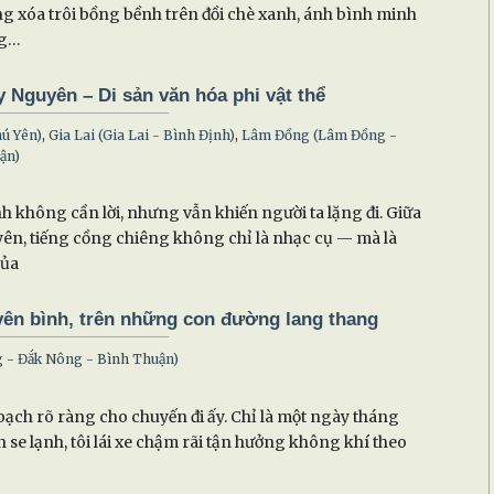
ng xóa trôi bồng bềnh trên đồi chè xanh, ánh bình minh
ng…
 Nguyên – Di sản văn hóa phi vật thể
hú Yên)
,
Gia Lai (Gia Lai - Bình Định)
,
Lâm Đồng (Lâm Đồng -
ận)
 không cần lời, nhưng vẫn khiến người ta lặng đi. Giữa
ên, tiếng cồng chiêng không chỉ là nhạc cụ — mà là
của
yên bình, trên những con đường lang thang
 - Đắk Nông - Bình Thuận)
oạch rõ ràng cho chuyến đi ấy. Chỉ là một ngày tháng
n se lạnh, tôi lái xe chậm rãi tận hưởng không khí theo