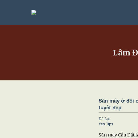
Nhảy
tới
nội
dung
Lâm Đ
Săn mây ở đồi c
tuyệt đẹp
Đà Lạt
Yes Tips
Săn mây Cầu Đất là