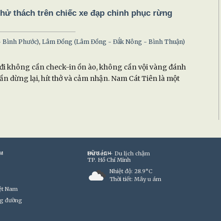
thử thách trên chiếc xe đạp chinh phục rừng
- Bình Phước)
,
Lâm Đồng (Lâm Đồng - Đắk Nông - Bình Thuận)
i không cần check-in ồn ào, không cần vội vàng đánh
cần dừng lại, hít thở và cảm nhận. Nam Cát Tiên là một
Du Sen – Du lịch chậm
M
HỮU ÍCH
TP. Hồ Chí Minh
Nhiệt độ: 28.9°C
Thời tiết: Mây u ám
ệt Nam
g đường