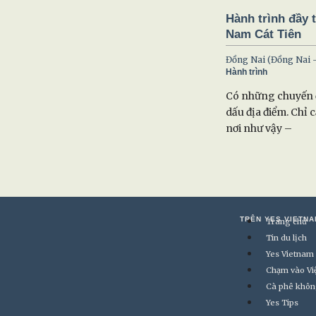
Hành trình đầy 
Nam Cát Tiên
Đồng Nai (Đồng Nai 
Hành trình
Có những chuyến đ
dấu địa điểm. Chỉ 
nơi như vậy –
TRÊN YES VIETNA
Trang chủ
Tin du lịch
Yes Vietnam
Chạm vào Vi
Cà phê khôn
Yes Tips